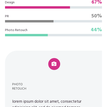
67%
Design
50%
PR
44%
Photo Retouch


PHOTO
RETOUCH
lorem ipsum dolor sit amet, consectetur