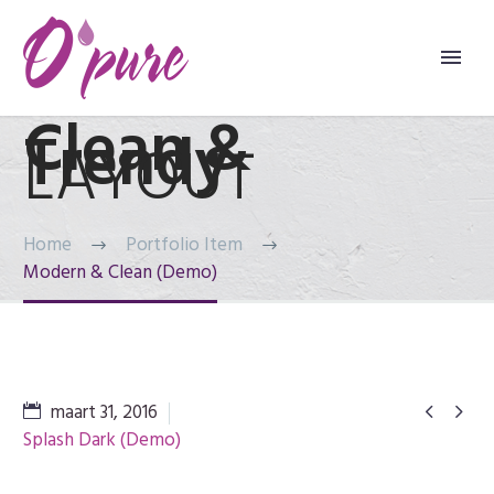
Clean &
Trendy
LAYOUT
Home
Portfolio Item
Modern & Clean (Demo)
maart 31, 2016


Splash Dark (Demo)