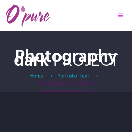
Photography
dark
PROJECT
Home
Portfolio Item
Photography Dark (Demo)