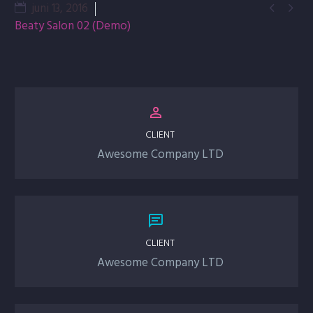
juni 13, 2016


Beaty Salon 02 (Demo)


CLIENT
Awesome Company LTD


CLIENT
Awesome Company LTD