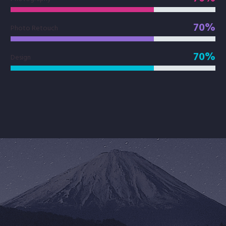
70%
Photo Retouch
70%
Design