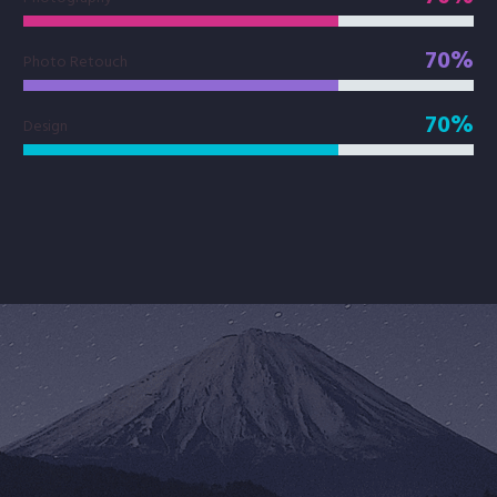
70%
Photo Retouch
70%
Design