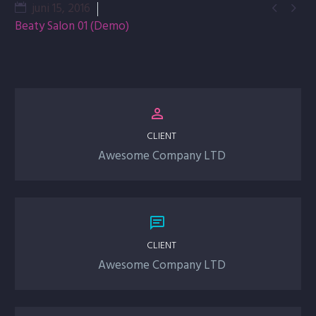
juni 15, 2016


Beaty Salon 01 (Demo)


CLIENT
Awesome Company LTD


CLIENT
Awesome Company LTD