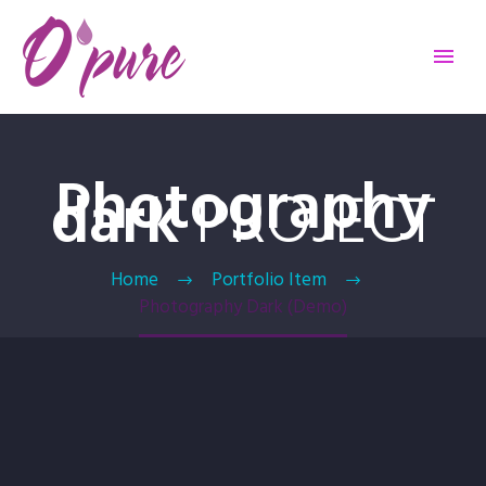
Photography
dark
PROJECT
Home
Portfolio Item
Photography Dark (Demo)