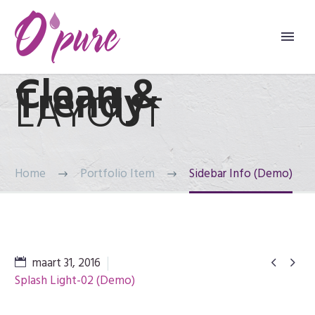
Clean &
Trendy
LAYOUT
Home
Portfolio Item
Sidebar Info (Demo)
maart 31, 2016


Splash Light-02 (Demo)