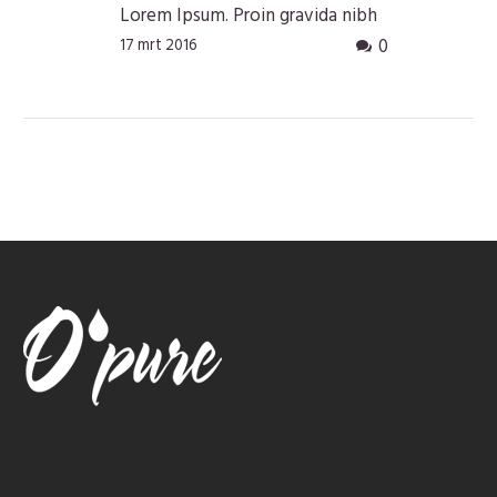
Lorem Ipsum. Proin gravida nibh
vel velit auctor aliquet. Aenean
0
17 mrt 2016
sollicitudin, lorem quis bibendum
auctor, nisi elit consequat ipsum,
nec sagittis sem nibh id elit.