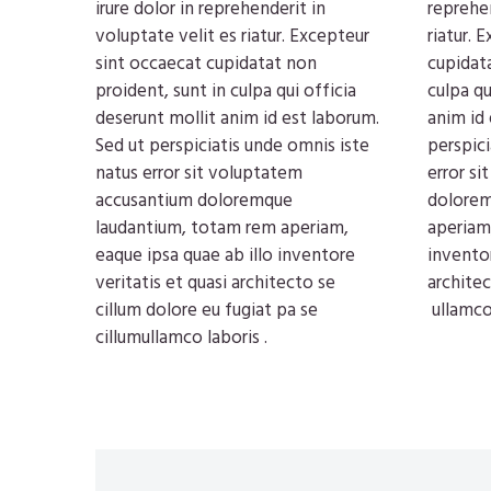
irure dolor in reprehenderit in
reprehen
voluptate velit es riatur. Excepteur
riatur. 
sint occaecat cupidatat non
cupidata
proident, sunt in culpa qui officia
culpa qu
deserunt mollit anim id est laborum.
anim id 
Sed ut perspiciatis unde omnis iste
perspici
natus error sit voluptatem
error s
accusantium doloremque
dolorem
laudantium, totam rem aperiam,
aperiam,
eaque ipsa quae ab illo inventore
inventor
veritatis et quasi architecto se
architec
cillum dolore eu fugiat pa se
ullamco
cillumullamco laboris .