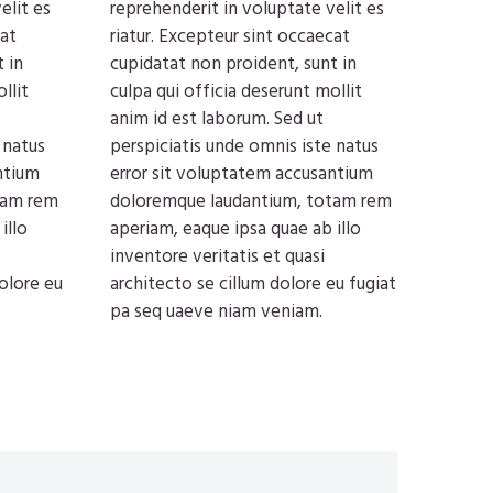
elit es
reprehenderit in voluptate velit es
cat
riatur. Excepteur sint occaecat
 in
cupidatat non proident, sunt in
llit
culpa qui officia deserunt mollit
anim id est laborum. Sed ut
 natus
perspiciatis unde omnis iste natus
ntium
error sit voluptatem accusantium
tam rem
doloremque laudantium, totam rem
illo
aperiam, eaque ipsa quae ab illo
inventore veritatis et quasi
olore eu
architecto se cillum dolore eu fugiat
pa seq uaeve niam veniam.