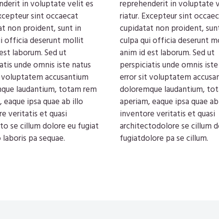
derit in voluptate velit es
reprehenderit in voluptate v
Excepteur sint occaecat
riatur. Excepteur sint occae
t non proident, sunt in
cupidatat non proident, sunt
i officia deserunt mollit
culpa qui officia deserunt mo
est laborum. Sed ut
anim id est laborum. Sed ut
atis unde omnis iste natus
perspiciatis unde omnis iste
it voluptatem accusantium
error sit voluptatem accusa
que laudantium, totam rem
doloremque laudantium, to
 eaque ipsa quae ab illo
aperiam, eaque ipsa quae ab 
e veritatis et quasi
inventore veritatis et quasi
to se cillum dolore eu fugiat
architectodolore se cillum d
 laboris pa sequae.
fugiatdolore pa se cillum.