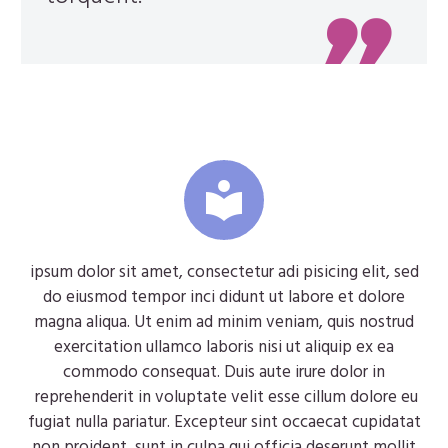


ipsum dolor sit amet, consectetur adi pisicing elit, sed
do eiusmod tempor inci didunt ut labore et dolore
magna aliqua. Ut enim ad minim veniam, quis nostrud
exercitation ullamco laboris nisi ut aliquip ex ea
commodo consequat. Duis aute irure dolor in
reprehenderit in voluptate velit esse cillum dolore eu
fugiat nulla pariatur. Excepteur sint occaecat cupidatat
non proident, sunt in culpa qui officia deserunt mollit