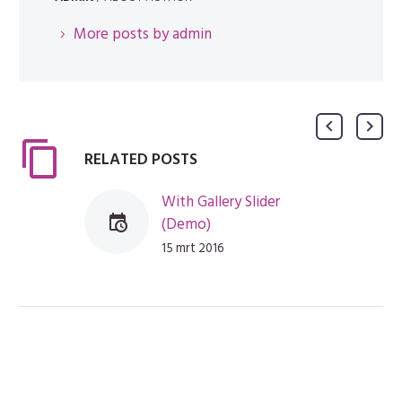
More posts by admin
RELATED POSTS
With Gallery Slider
(Demo)
Lorem Ipsum. Proin
15 mrt 2016
gravida nibh vel velit
auctor aliquet. Aenean
sollicitudin, lorem quis
bibendum auctor, nisi
elit consequat ipsum,
nec sagittis sem nibh id