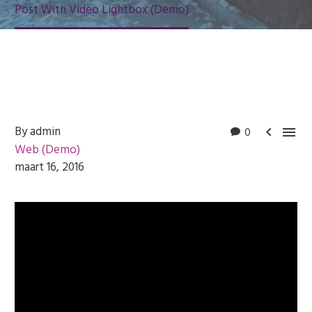
Post With Video Lightbox (Demo)
By admin
0


Web (Demo)
maart 16, 2016