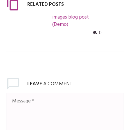
RELATED POSTS
images blog post (Demo)
Lorem Ipsum. Proin gravida nibh
vel velit auctor aliquet. Aenean
0
sollicitudin, lorem quis bibendum
auctor, nisi elit consequat ipsum,
nec sagittis sem nibh id elit. Duis
sed odio sit amet nibh vulputate
cursus a sit amet mauris.
LEAVE
A COMMENT